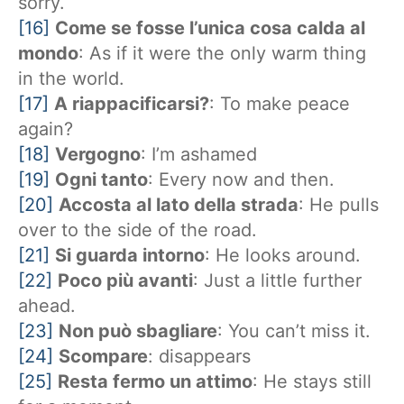
sorry.
[16]
Come se fosse l’unica cosa calda al
mondo
: As if it were the only warm thing
in the world.
[17]
A riappacificarsi?
: To make peace
again?
[18]
Vergogno
: I’m ashamed
[19]
Ogni tanto
: Every now and then.
[20]
Accosta al lato della strada
: He pulls
over to the side of the road.
[21]
Si guarda intorno
: He looks around.
[22]
Poco più avanti
: Just a little further
ahead.
[23]
Non può sbagliare
: You can’t miss it.
[24]
Scompare
: disappears
[25]
Resta fermo un attimo
: He stays still