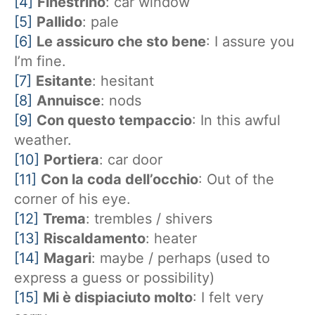
[4]
Finestrino
: car window
[5]
Pallido
: pale
[6]
Le assicuro che sto bene
: I assure you
I’m fine.
[7]
Esitante
: hesitant
[8]
Annuisce
: nods
[9]
Con questo tempaccio
: In this awful
weather.
[10]
Portiera
: car door
[11]
Con la coda dell’occhio
: Out of the
corner of his eye.
[12]
Trema
: trembles / shivers
[13]
Riscaldamento
: heater
[14]
Magari
: maybe / perhaps (used to
express a guess or possibility)
[15]
Mi è dispiaciuto molto
: I felt very