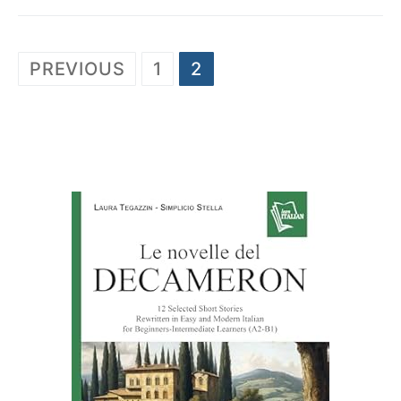
Posts
PREVIOUS
1
2
pagination