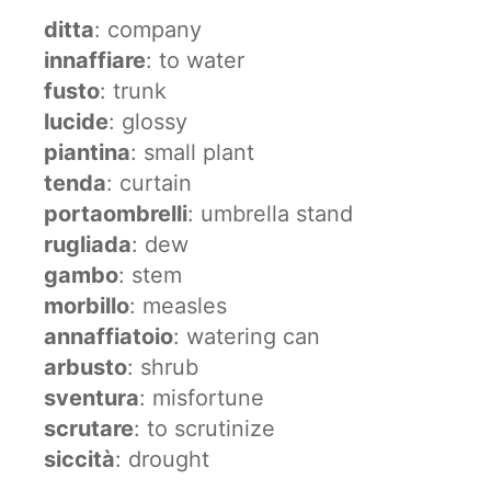
ditta
: company
innaffiare
: to water
fusto
: trunk
lucide
: glossy
piantina
: small plant
tenda
: curtain
portaombrelli
: umbrella stand
rugliada
: dew
gambo
: stem
morbillo
: measles
annaffiatoio
: watering can
arbusto
: shrub
sventura
: misfortune
scrutare
: to scrutinize
siccità
: drought