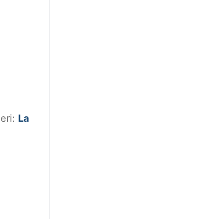
ieri:
La