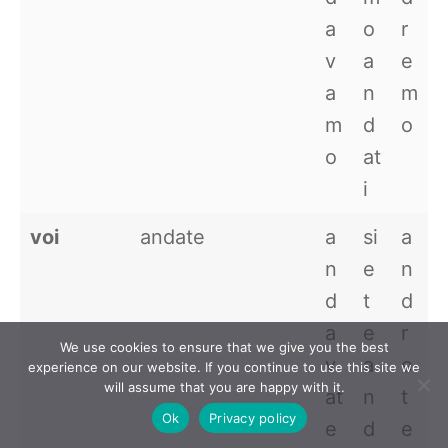
a
o
r
v
a
e
a
n
m
m
d
o
o
at
i
voi
andate
a
si
a
n
e
n
d
t
d
a
e
r
We use cookies to ensure that we give you the best
v
a
e
experience on our website. If you continue to use this site we
will assume that you are happy with it.
at
n
t
Ok
Privacy policy
e
d
e