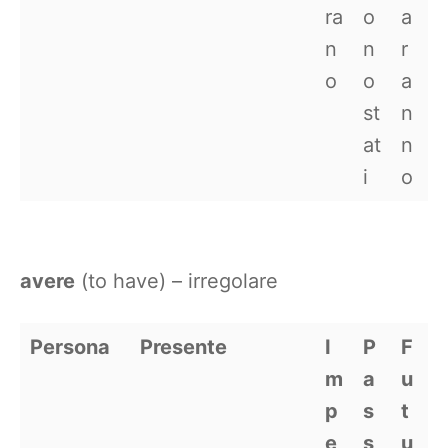
ra
o
a
n
n
r
o
o
a
st
n
at
n
i
o
avere
(to have) – irregolare
Persona
Presente
I
P
F
m
a
u
p
s
t
e
s
u