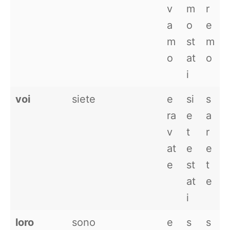
v
m
r
a
o
e
m
st
m
o
at
o
i
voi
siete
e
si
s
ra
e
a
v
t
r
at
e
e
e
st
t
at
e
i
loro
sono
e
s
s