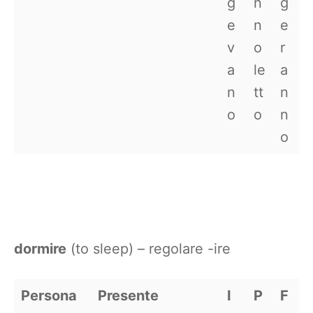
g
n
g
e
n
e
v
o
r
a
le
a
n
tt
n
o
o
n
o
dormire
(to sleep) – regolare -ire
Persona
Presente
I
P
F