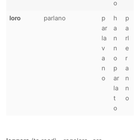
o
loro
parlano
p
h
p
ar
a
a
la
n
rl
v
n
e
a
o
r
n
p
a
o
ar
n
la
n
t
o
o