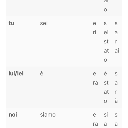
at
o
tu
sei
e
s
s
ri
ei
a
st
r
at
ai
o
lui/lei
è
e
è
s
ra
st
a
at
r
o
à
noi
siamo
e
si
s
ra
a
a