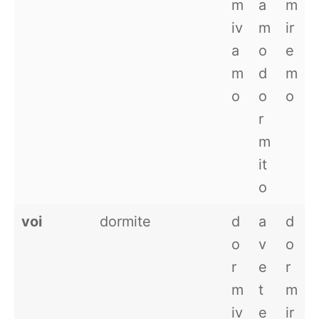
m
a
m
iv
m
ir
a
o
e
m
d
m
o
o
o
r
m
it
o
voi
dormite
d
a
d
o
v
o
r
e
r
m
t
m
iv
e
ir