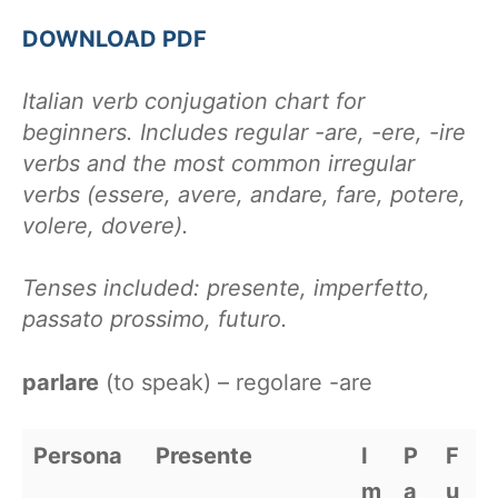
DOWNLOAD PDF
Italian verb conjugation chart for
beginners. Includes regular -are, -ere, -ire
verbs and the most common irregular
verbs (essere, avere, andare, fare, potere,
volere, dovere).
Tenses included: presente, imperfetto,
passato prossimo, futuro.
parlare
(to speak) – regolare -are
Persona
Presente
I
P
F
m
a
u