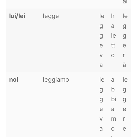
ai
lui/lei
legge
le
h
le
g
a
g
g
le
g
e
tt
e
v
o
r
a
à
noi
leggiamo
le
a
le
g
b
g
g
bi
g
e
a
e
v
m
r
a
o
e